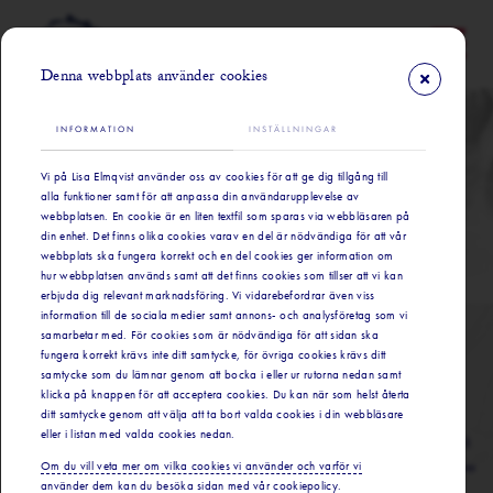
Denna webbplats använder cookies
INFORMATION
INSTÄLLNINGAR
LISA ELMQVIST | FISK, SKALDJUR & DELIKATESSER
FISK-
&
Vi på Lisa Elmqvist använder oss av cookies för att ge dig tillgång till
alla funktioner samt för att anpassa din användarupplevelse av
SKALDJURSBUTIK
webbplatsen. En cookie är en liten textfil som sparas via webbläsaren på
din enhet. Det finns olika cookies varav en del är nödvändiga för att vår
webbplats ska fungera korrekt och en del cookies ger information om
hur webbplatsen används samt att det finns cookies som tillser att vi kan
erbjuda dig relevant marknadsföring. Vi vidarebefordrar även viss
information till de sociala medier samt annons- och analysföretag som vi
samarbetar med. För cookies som är nödvändiga för att sidan ska
Upplev fisk och skaldjur av högsta klass
fungera korrekt krävs inte ditt samtycke, för övriga cookies krävs ditt
samtycke som du lämnar genom att bocka i eller ur rutorna nedan samt
i Stockholm
klicka på knappen för att acceptera cookies. Du kan när som helst återta
ditt samtycke genom att välja att ta bort valda cookies i din webbläsare
eller i listan med valda cookies nedan.
Lägg sedan till fyra generationers kunskap om förädling, tillagning och
recept så blir resultatet svårslaget – vilket även givit oss förtroendet som
Om du vill veta mer om vilka cookies vi använder och varför vi
använder dem kan du besöka sidan med vår cookiepolicy.