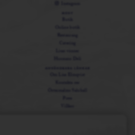
Instagram
MENY
Butik
Online butik
Restaurang
Catering
Lisas vänner
Husmans Deli
ANVÄNDBARA LÄNKAR
Om Lisa Elmqvist
Kontakta oss
Östermalms Saluhall
Press
Villkor