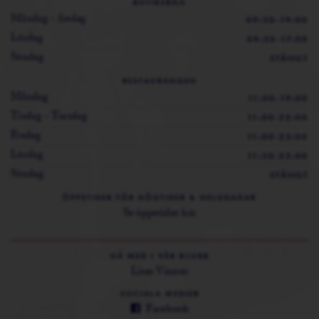
BUTIKERNA
Måndag - fredag
09:30-19:00
Lördag
09:30-17:00
Söndag
STÄNGT
RESTAURANGEN
Måndag
11:00-19:00
Tisdag - Torsdag
11:00-22:00
Fredag
11:00-23:00
Lördag
11:30-23:00
Söndag
STÄNGT
ÖPPETIDER FÖR HÖGTIDER & HELGDAGAR
Se öppetider här
GÅ MED I VÅR KLUBB
Lisas Vänner
SOCIALA MEDIER
Facebook