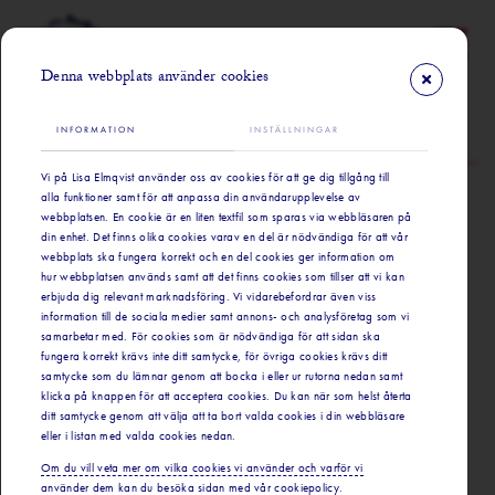
Denna webbplats använder cookies
INFORMATION
INSTÄLLNINGAR
Här finns vi
Vi på Lisa Elmqvist använder oss av cookies för att ge dig tillgång till
Lisa Elmqvist Fiskaffär Aktiebolag
alla funktioner samt för att anpassa din användarupplevelse av
Östermalms Saluhall
webbplatsen. En cookie är en liten textfil som sparas via webbläsaren på
din enhet. Det finns olika cookies varav en del är nödvändiga för att vår
KONTOR
webbplats ska fungera korrekt och en del cookies ger information om
Humlegårdsgatan 5
hur webbplatsen används samt att det finns cookies som tillser att vi kan
114 39 Stockholm
erbjuda dig relevant marknadsföring. Vi vidarebefordrar även viss
information till de sociala medier samt annons- och analysföretag som vi
ORG.NR.
samarbetar med. För cookies som är nödvändiga för att sidan ska
556067-6891
fungera korrekt krävs inte ditt samtycke, för övriga cookies krävs ditt
samtycke som du lämnar genom att bocka i eller ur rutorna nedan samt
BUTIK & RESTAURANG
klicka på knappen för att acceptera cookies. Du kan när som helst återta
Nybrogatan 31
ditt samtycke genom att välja att ta bort valda cookies i din webbläsare
eller i listan med valda cookies nedan.
114 46 Stockholm
Om du vill veta mer om vilka cookies vi använder och varför vi
använder dem kan du besöka sidan med vår cookiepolicy.